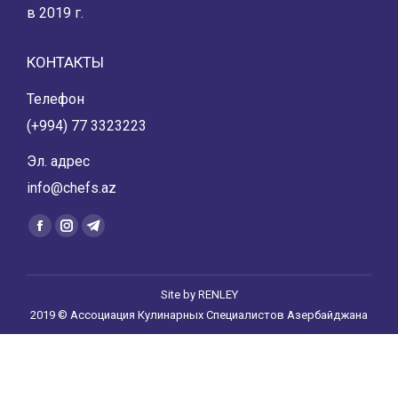
в 2019 г.
КОНТАКТЫ
Телефон
(+994) 77 3323223
Эл. адрес
info@chefs.az
Find us on:
Facebook
Instagram
Telegram
page
page
page
opens
opens
opens
Site by
RENLEY
in
in
in
2019 © Ассоциация Кулинарных Специалистов Азербайджана
new
new
new
window
window
window