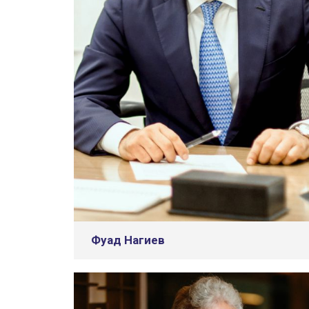
Фуад Нагиев