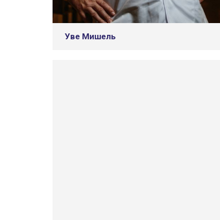
Уве Мишель