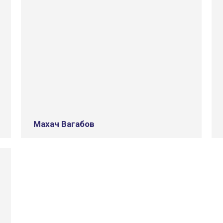
Махач Вагабов