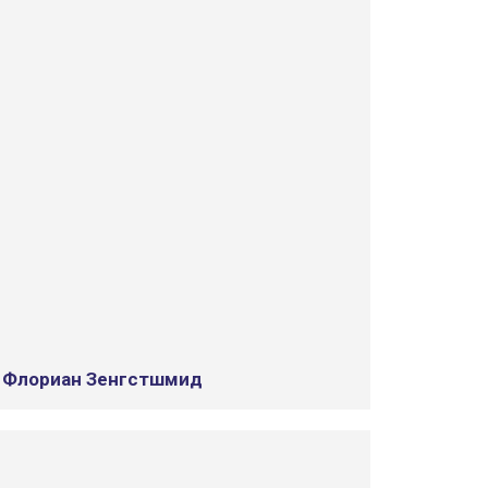
Флориан Зенгстшмид