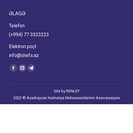
ƏLAQƏ
Telefon
(+994) 77 3323223
Elektron poçt
info@chefs.az
Find us on:
Facebook
Instagram
Telegram
page
page
page
opens
opens
opens
Site by
RENLEY
in
in
in
2022 © Azərbaycan Kulinariya Mütəxəssislərinin Assosiasiyası
new
new
new
window
window
window