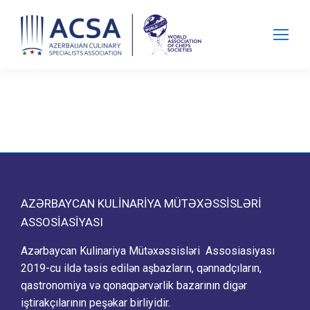
Search:
AZƏRBAYCAN KULINARIYA MÜTƏXƏSSISLƏRI
ASSOSIASIYASI
Azərbaycan Kulinariya Mütəxəssisləri Assosiasiyası
2019-cu ildə təsis edilən aşbazların, qənnadçıların,
qastronomiya və qonaqpərvərlik bazarının digər
iştirakçılarının peşəkar birliyidir.