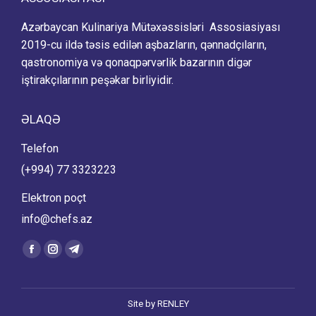
Azərbaycan Kulinariya Mütəxəssisləri Assosiasiyası
2019-cu ildə təsis edilən aşbazların, qənnadçıların,
qastronomiya və qonaqpərvərlik bazarının digər
iştirakçılarının peşəkar birliyidir.
ƏLAQƏ
Telefon
(+994) 77 3323223
Elektron poçt
info@chefs.az
Find us on:
Facebook
Instagram
Telegram
page
page
page
opens
opens
opens
Site by
RENLEY
in
in
in