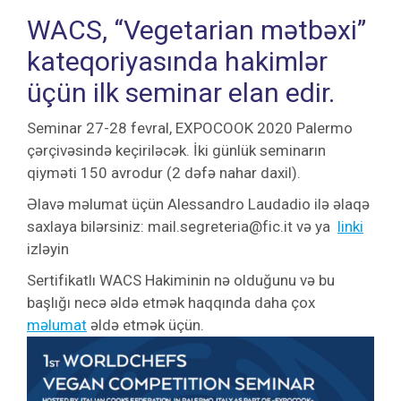
WACS, “Vegetarian mətbəxi”
kateqoriyasında hakimlər
üçün ilk seminar elan edir.
Seminar 27-28 fevral, EXPOCOOK 2020 Palermo
çərçivəsində keçiriləcək. İki günlük seminarın
qiyməti 150 avrodur (2 dəfə nahar daxil).
Əlavə məlumat üçün Alessandro Laudadio ilə əlaqə
saxlaya bilərsiniz:
mail.segreteria@fic.it
və ya
linki
izləyin
Sertifikatlı WACS Hakiminin nə olduğunu və bu
başlığı necə əldə etmək haqqında daha çox
məlumat
əldə etmək üçün.