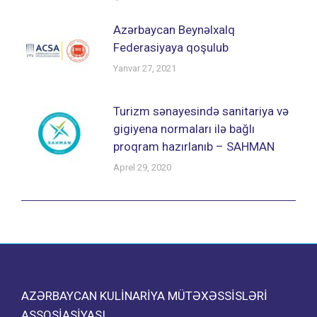
Azərbaycan Beynəlxalq
Federasiyaya qoşulub
Yanvar 27, 2021
Turizm sənayesində sanitariya və
gigiyena normaları ilə bağlı
proqram hazırlanıb – SAHMAN
Aprel 29, 2020
AZƏRBAYCAN KULINARIYA MÜTƏXƏSSISLƏRI
ASSOSIASIYASI