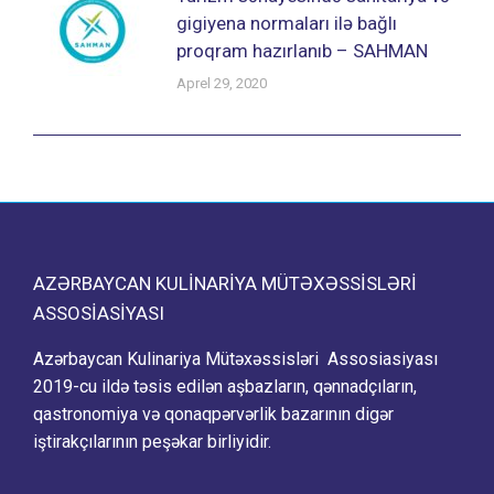
gigiyena normaları ilə bağlı
proqram hazırlanıb – SAHMAN
Aprel 29, 2020
AZƏRBAYCAN KULINARIYA MÜTƏXƏSSISLƏRI
ASSOSIASIYASI
Azərbaycan Kulinariya Mütəxəssisləri Assosiasiyası
2019-cu ildə təsis edilən aşbazların, qənnadçıların,
qastronomiya və qonaqpərvərlik bazarının digər
iştirakçılarının peşəkar birliyidir.