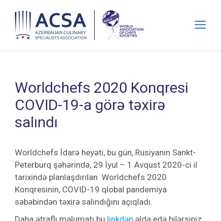
Search:
Worldchefs 2020 Konqresi
COVID-19-a görə təxirə
salındı
Worldchefs İdarə heyəti, bu gün, Rusiyanın Sankt-
Peterburq şəhərində, 29 İyul – 1 Avqust 2020-ci il
tarixində planlaşdırılan Worldchefs 2020
Konqresinin, COVID-19 qlobal pandemiya
səbəbindən təxirə salındığını açıqladı.
Daha ətraflı məlumatı bu
linkdən
əldə edə bilərsiniz.