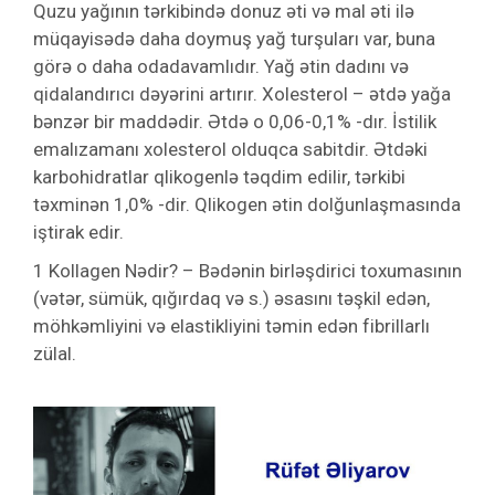
Quzu yağının tərkibində donuz əti və mal əti ilə
müqayisədə daha doymuş yağ turşuları var, buna
görə o daha odadavamlıdır. Yağ ətin dadını və
qidalandırıcı dəyərini artırır. Xolesterol – ətdə yağa
bənzər bir maddədir. Ətdə o 0,06-0,1% -dır. İstilik
emalızamanı xolesterol olduqca sabitdir. Ətdəki
karbohidratlar qlikogenlə təqdim edilir, tərkibi
təxminən 1,0% -dir. Qlikogen ətin dolğunlaşmasında
iştirak edir.
1 Kollagen Nədir? – Bədənin birləşdirici toxumasının
(vətər, sümük, qığırdaq və s.) əsasını təşkil edən,
möhkəmliyini və elastikliyini təmin edən fibrillarlı
zülal.