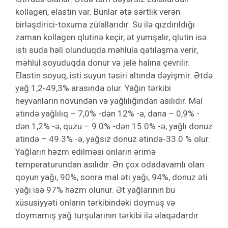
kollagen, elastin var. Bunlar ətə sərtlik verən
birləşdirici-toxuma zülallarıdır. Su ilə qızdırıldığı
zaman kollagen qlutinə keçir, ət yumşalır, qlutin isə
isti suda həll olunduqda məhlula qatılaşma verir,
məhlul soyuduqda donur və jele halına çevrilir.
Elastin soyuq, isti suyun təsiri altında dəyişmir. Ətdə
yağ 1,2-49,3% arasında olur. Yağın tərkibi
heyvanların növündən və yağlılığından asılıdır. Mal
ətində yağlılıq – 7,0% -dən 12% -ə, dana – 0,9% -
dən 1,2% -ə, quzu – 9.0% -dən 15.0% -ə, yağlı donuz
ətində – 49.3% -ə, yağsız donuz ətində-33.0 % olur.
Yağların həzm edilməsi onların ərimə
temperaturundan asılıdır. Ən çox odadavamlı olan
qoyun yağı, 90%, sonra mal əti yağı, 94%, donuz əti
yağı isə 97% həzm olunur. Ət yağlarının bu
xüsusiyyəti onların tərkibindəki doymuş və
doymamış yağ turşularının tərkibi ilə əlaqədardır.