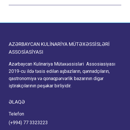
AZƏRBAYCAN KULINARIYA MÜTƏXƏSSISLƏRI
ASSOSIASIYASI
Azərbaycan Kulinariya Mütəxəssisləri Assosiasiyası
2019-cu ildə təsis edilən aşbazların, qənnadçıların,
qastronomiya və qonaqpərvərlik bazarının digər
iştirakçılarının peşəkar birliyidir.
ƏLAQƏ
Telefon
(+994) 77 3323223