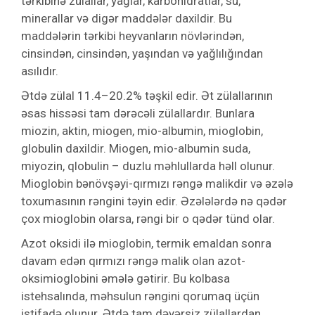
tərkibinə zülallar, yağlar, karbohidratlar, su,
minerallar və digər maddələr daxildir. Bu
maddələrin tərkibi heyvanların növlərindən,
cinsindən, cinsindən, yaşından və yağlılığından
asılıdır.
Ətdə zülal 11.4–20.2% təşkil edir. Ət zülallarının
əsas hissəsi tam dərəcəli zülallardır. Bunlara
miozin, aktin, miogen, mio-albumin, mioglobin,
globulin daxildir. Miogen, mio-albumin suda,
miyozin, qlobulin – duzlu məhlullarda həll olunur.
Mioglobin bənövşəyi-qırmızı rəngə malikdir və əzələ
toxumasının rəngini təyin edir. Əzələlərdə nə qədər
çox mioglobin olarsa, rəngi bir o qədər tünd olar.
Azot oksidi ilə mioglobin, termik emaldan sonra
davam edən qırmızı rəngə malik olan azot-
oksimioglobini əmələ gətirir. Bu kolbasa
istehsalında, məhsulun rəngini qorumaq üçün
istifadə olunur. Ətdə tam dəyərsiz zülallardan