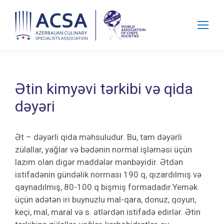
Search:
Ətin kimyəvi tərkibi və qida
dəyəri
Ət – dəyərli qida məhsuludur. Bu, tam dəyərli
zülallar, yağlar və bədənin normal işləməsi üçün
lazım olan digər maddələr mənbəyidir. Ətdən
istifadənin gündəlik norması 190 q, qızardılmış və
qaynadılmış, 80-100 q bişmiş formadadır.Yemək
üçün adətən iri buynuzlu mal-qara, donuz, qoyun,
keçi, mal, maral və s. ətlərdən istifadə edirlər. Ətin